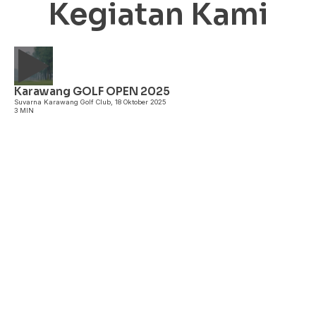
Kegiatan Kami
Karawang GOLF OPEN 2025
A
Suvarna Karawang Golf Club, 18 Oktober 2025
3 MIN
I
P
3